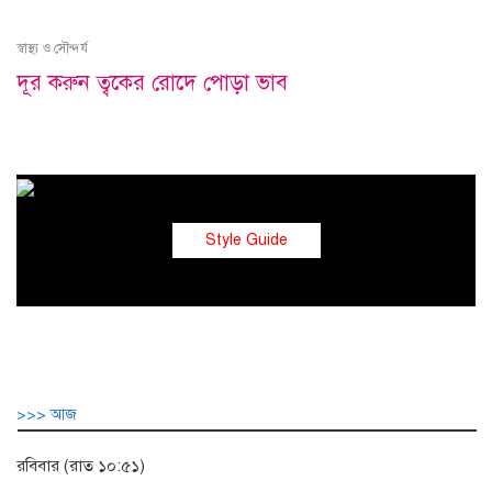
স্বাস্থ্য ও সৌন্দর্য
দূর করুন ত্বকের রোদে পোড়া ভাব
Style Guide
>>> আজ
রবিবার (রাত ১০:৫১)