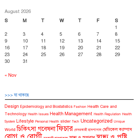
তথ্য
খুঁজুন
August 2026
S
M
T
W
T
F
S
1
2
3
4
5
6
7
8
9
10
11
12
13
14
15
16
17
18
19
20
21
22
23
24
25
26
27
28
29
30
31
« Nov
>>> যা থাকছে
Design
Health Care and
Epidemiology and Biostatistics
Fashion
Health Management
Technology
Health Issues
Health Regulation
Health
Uncategorized
Lifestyle
slider
System
Personal Health
Tech
Unique
ফিচার
চিকিৎসা গবেষনা
মেডিকেল ক্যাম্পাস
World
বেসরকারী হাসপাতাল
রোগ ও রোগী
স্বাস্থ্য ও পুষ্টি
স্বাস্থ্য ও অপরাধ