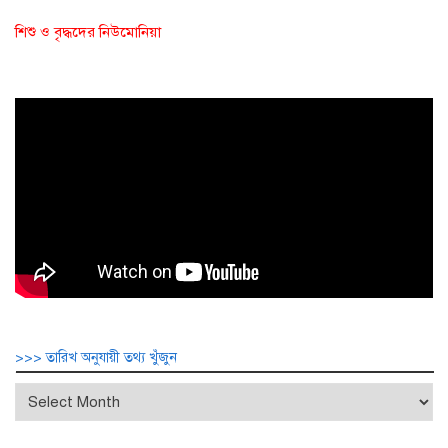
শিশু ও বৃদ্ধদের নিউমোনিয়া
>>> তারিখ অনুযায়ী তথ্য খুঁজুন
>>>
তারিখ
অনুযায়ী