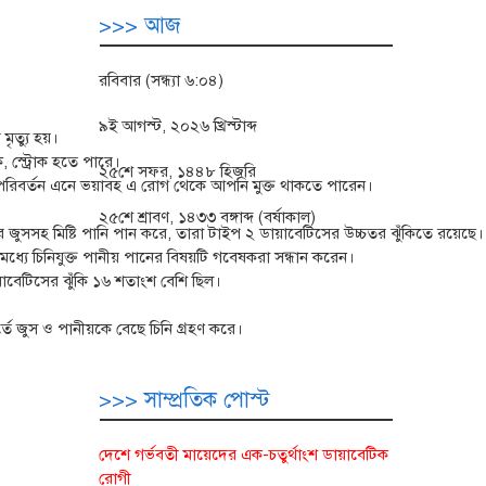
>>> আজ
রবিবার (সন্ধ্যা ৬:০৪)
৯ই আগস্ট, ২০২৬ খ্রিস্টাব্দ
ৃত্যু হয়।
, স্ট্রোক হতে পারে।
২৫শে সফর, ১৪৪৮ হিজরি
াসে পরিবর্তন এনে ভয়াবহ এ রোগ থেকে আপনি মুক্ত থাকতে পারেন।
২৫শে শ্রাবণ, ১৪৩৩ বঙ্গাব্দ (বর্ষাকাল)
ের জুসসহ মিষ্টি পানি পান করে, তারা টাইপ ২ ডায়াবেটিসের উচ্চতর ঝুঁকিতে রয়েছে।
 চিনিযুক্ত পানীয় পানের বিষয়টি গবেষকরা সন্ধান করেন।
়াবেটিসের ঝুঁকি ১৬ শতাংশ বেশি ছিল।
্তে জুস ও পানীয়কে বেছে চিনি গ্রহণ করে।
>>> সাম্প্রতিক পোস্ট
দেশে গর্ভবতী মায়েদের এক-চতুর্থাংশ ডায়াবেটিক
রোগী