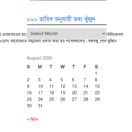
>>> তারিখ অনুযায়ী তথ্য খুঁজুন
>>>
। দেশে প্রথমবারের মতো অনুষ্ঠিত প্রথম সায়েন্টিফিক কংগ্রেস অন নন–কমিউনিকেবল
তারিখ
রেস আয়োজনে সম্মাননা প্রদান করা হয় গবেষকদের। বঙ্গবন্ধু শেখ মুজিব
অনুযায়ী
তথ্য
খুঁজুন
August 2026
S
M
T
W
T
F
S
1
2
3
4
5
6
7
8
9
10
11
12
13
14
15
16
17
18
19
20
21
22
23
24
25
26
27
28
29
30
31
« Nov