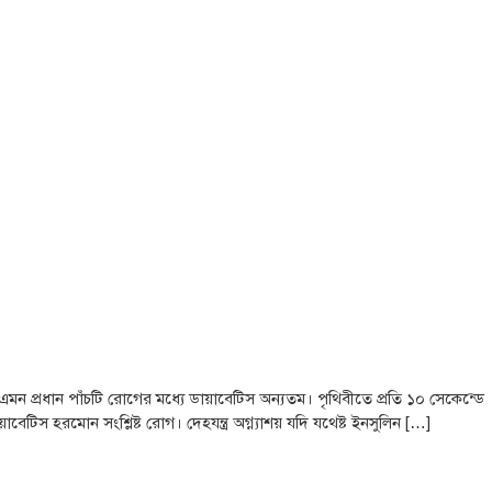
ঘটায় এমন প্রধান পাঁচটি রোগের মধ্যে ডায়াবেটিস অন্যতম। পৃথিবীতে প্রতি ১০ সেকেন্ডে
বেটিস হরমোন সংশ্লিষ্ট রোগ। দেহযন্ত্র অগ্ন্যাশয় যদি যথেষ্ট ইনসুলিন […]