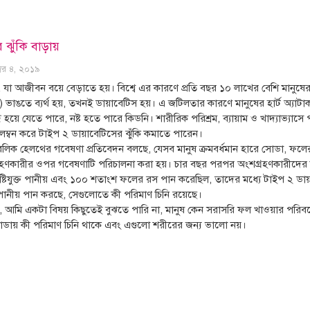
 ঝুঁকি বাড়ায়
্বর ৪, ২০১৯
যা আজীবন বয়ে বেড়াতে হয়। বিশ্বে এর কারণে প্রতি বছর ১০ লাখের বেশি মানুষের ম
ভাঙতে ব্যর্থ হয়, তখনই ডায়াবেটিস হয়। এ জটিলতার কারণে মানুষের হার্ট অ্যাটাক
ধ হয়ে যেতে পারে, নষ্ট হতে পারে কিডনি। শারীরিক পরিশ্রম, ব্যায়াম ও খাদ্যাভ্য
ম্বন করে টাইপ ২ ডায়াবেটিসের ঝুঁকি কমাতে পারেন।
 অব পাবলিক হেলথের গবেষণা প্রতিবেদন বলছে, যেসব মানুষ ক্রমবর্ধমান হারে সোডা, ফল
ণকারীর ওপর গবেষণাটি পরিচালনা করা হয়। চার বছর পরপর অংশগ্রহণকারীদের মধ্যে
্টিযুক্ত পানীয় এবং ১০০ শতাংশ ফলের রস পান করেছিল, তাদের মধ্যে টাইপ ২ ডায
ানীয় পান করছে, সেগুলোতে কী পরিমাণ চিনি রয়েছে।
লেন, আমি একটা বিষয় কিছুতেই বুঝতে পারি না, মানুষ কেন সরাসরি ফল খাওয়ার পরিবর
ায় কী পরিমাণ চিনি থাকে এবং এগুলো শরীরের জন্য ভালো নয়।