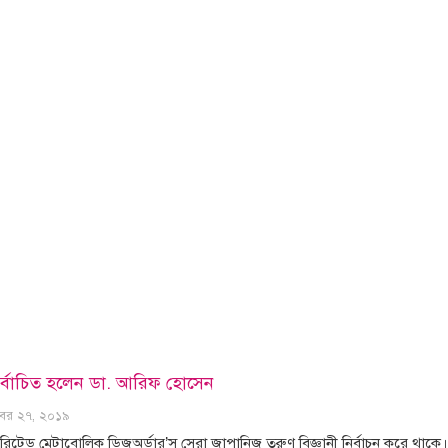
নির্বাচিত হলেন ডা. আরিফ হোসেন
োবর ২৭, ২০১৯
টেড মেটাবোলিক ডিজঅর্ডার’স সেরা জাপানিজ তরুণ বিজ্ঞানী নির্বাচন করে থাকে। 