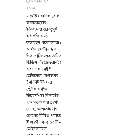
অক্টোবর ২৩,
২০১৯
মস্তিষ্কের জটিল রোগ
আলঝেইমার
চিকিৎসায় গুরুত্বপূর্ণ
অগ্রগতি অর্জন
করেছেন গবেষকেরা।
জার্মান সেন্টার ফর
নিউরোডিজেনেরেটিভ
ডিজিস (ডিজেডএনই)
এবং এলএমইউ
মেডিকেল সেন্টারের
ইনস্টিটিউট ফর
স্ট্রোক অ্যান্ড
ডিমেনশিয়া রিসার্চের
এক গবেষণায় দেখা
গেছে, আলঝেইমার
রোগের বিভিন্ন পর্যায়ে
টিআরইএম-২ প্রোটিন
(মাইলোয়েড