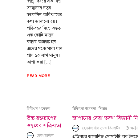
স্বাস্থ্য বিষয়ে এক বিশ্ব
সম্মেলনে নতুন
ভ্যাকসিন আবিষ্কারের
কথা জানানো হয়।
প্রতিবছর বিশ্বে অন্তত
এক কোটি মানুষ
যক্ষ্মায় আক্রান্ত হন।
এদের মধ্যে মারা যান
প্রায় ১৫ লাখ মানুষ।
আশা করা […]
READ MORE
চিকিৎসা গবেষনা
চিকিৎসা গবেষনা
ফিচার
উচ্চ রক্তচাপের
জাপানের সেরা তরুণ বিজ্ঞানী 
ওষুধের সক্রিয়তা
হেলথজার্নাল ডেস্ক রিপোর্টঃ
অক্ট
হেলথজার্নাল
প্রতিবছর জাপানিজ সোসাইটি অব ইনহেরি