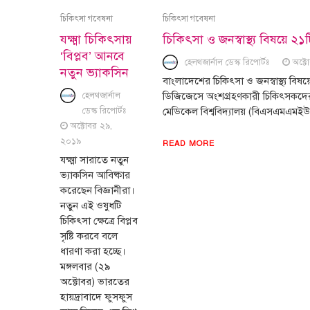
চিকিৎসা গবেষনা
চিকিৎসা গবেষনা
যক্ষ্মা চিকিৎসায়
চিকিৎসা ও জনস্বাস্থ্য বিষয়ে ২১
‘বিপ্লব’ আনবে
হেলথজার্নাল ডেস্ক রিপোর্টঃ
অক্ট
নতুন ভ্যাকসিন
বাংলাদেশের চিকিৎসা ও জনস্বাস্থ্য বিষয
হেলথজার্নাল
ডিজিজেসে অংশগ্রহণকারী চিকিৎসকদের ম
ডেস্ক রিপোর্টঃ
মেডিকেল বিশ্ববিদ্যালয় (বিএসএমএমইউ)
অক্টোবর ২৯,
২০১৯
READ MORE
যক্ষ্মা সারাতে নতুন
ভ্যাকসিন আবিষ্কার
করেছেন বিজ্ঞানীরা।
নতুন এই ওষুধটি
চিকিৎসা ক্ষেত্রে বিপ্লব
সৃষ্টি করবে বলে
ধারণা করা হচ্ছে।
মঙ্গলবার (২৯
অক্টোবর) ভারতের
হায়দ্রাবাদে ফুসফুস