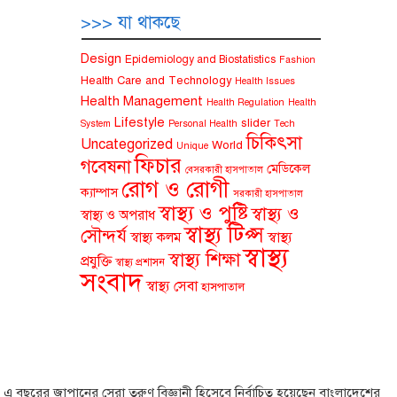
>>> যা থাকছে
Design
Epidemiology and Biostatistics
Fashion
Health Care and Technology
Health Issues
Health Management
Health Regulation
Health
Lifestyle
slider
System
Personal Health
Tech
চিকিৎসা
Uncategorized
World
Unique
ফিচার
গবেষনা
মেডিকেল
বেসরকারী হাসপাতাল
রোগ ও রোগী
ক্যাম্পাস
সরকারী হাসপাতাল
স্বাস্থ্য ও পুষ্টি
স্বাস্থ্য ও
স্বাস্থ্য ও অপরাধ
স্বাস্থ্য টিপ্স
সৌন্দর্য
স্বাস্থ্য কলম
স্বাস্থ্য
স্বাস্থ্য
স্বাস্থ্য শিক্ষা
প্রযুক্তি
স্বাস্থ্য প্রশাসন
সংবাদ
স্বাস্থ্য সেবা
হাসপাতাল
এ বছরের জাপানের সেরা তরুণ বিজ্ঞানী হিসেবে নির্বাচিত হয়েছেন বাংলাদেশের