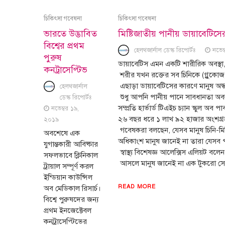
চিকিৎসা গবেষনা
চিকিৎসা গবেষনা
ভারতে উদ্ভাবিত
মিষ্টিজাতীয় পানীয় ডায়াবেটিসের
বিশ্বের প্রথম
হেলথজার্নাল ডেস্ক রিপোর্টঃ
নভেম
পুরুষ
ডায়াবেটিস এমন একটি শারীরিক অবস্থা, 
কনট্রাসেপ্টিভ
শরীর যখন রক্তের সব চিনিকে (গ্লুকোজ) 
এছাড়া ডায়াবেটিসের কারণে মানুষ অন্
হেলথজার্নাল
শুধু আপনি পানীয় পানে সাবধানতা অবল
ডেস্ক রিপোর্টঃ
সম্প্রতি হার্ভার্ড টিএইচ চ্যান স্কুল
নভেম্বর ১৯,
২৬ বছর ধরে ১ লাখ ৯২ হাজার অংশগ্রহ
২০১৯
গবেষকরা বলছেন, যেসব মানুষ চিনি-মিষ
অবশেষে এক
অধিকাংশ মানুষ জানেই না তারা যেসব প
যুগান্তকারী আবিষ্কার
স্বাস্থ্য বিশেষজ্ঞ আলেক্সিস এলিয়ট ব
সফলভাবে ক্লিনিকাল
আসলে মানুষ জানেই না এক টুকরো সোড
ট্রায়াল সম্পূর্ণ করল
ইন্ডিয়ান কাউন্সিল
READ MORE
অব মেডিকাল রিসার্চ।
বিশ্বে পুরুষদের জন্য
প্রথম ইনজেক্টেবল
কনট্রাসেপ্টিভের