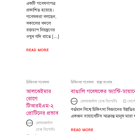
একটি গবেষণাপত্র
প্রকাশিত হয়েছে।
গবেষকরা বলছেন,
সকালের বদলে
রক্তচাপ নিয়ন্ত্রণের
ওষুধ যদি রাতে […]
READ MORE
চিকিৎসা গবেষনা
চিকিৎসা গবেষনা
স্বাস্থ্য সংবাদ
আলঝেইমার
বাঙালি গবেষকের অ্যান্টি-ডায়াবে
রোগে
হেলথজার্নাল ডেস্ক রিপোর্টঃ
সেপ্
টিআরইএম-২
বর্তমান বিশ্বে চিকিৎসা বিজ্ঞানের উন্নত
প্রোটিনের প্রভাব
একজন ডায়াবেটিস আক্রান্ত মানুষ মারা যা
হেলথজার্নাল
ডেস্ক রিপোর্টঃ
READ MORE