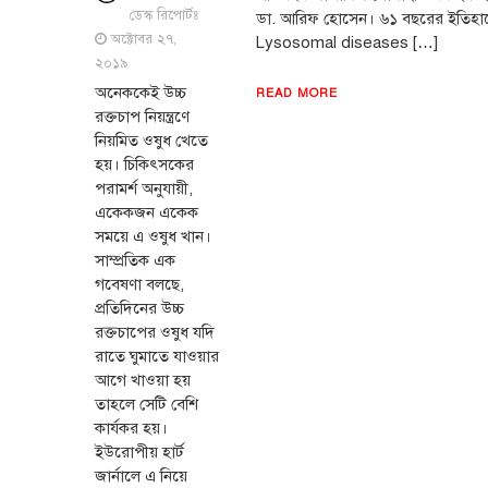
ডেস্ক রিপোর্টঃ
ডা. আরিফ হোসেন। ৬১ বছরের ইতিহাসে 
অক্টোবর ২৭,
Lysosomal diseases […]
২০১৯
অনেককেই উচ্চ
READ MORE
রক্তচাপ নিয়ন্ত্রণে
নিয়মিত ওষুধ খেতে
হয়। চিকিৎসকের
পরামর্শ অনুযায়ী,
একেকজন একেক
সময়ে এ ওষুধ খান।
সাম্প্রতিক এক
গবেষণা বলছে,
প্রতিদিনের উচ্চ
রক্তচাপের ওষুধ যদি
রাতে ঘুমাতে যাওয়ার
আগে খাওয়া হয়
তাহলে সেটি বেশি
কার্যকর হয়।
ইউরোপীয় হার্ট
জার্নালে এ নিয়ে