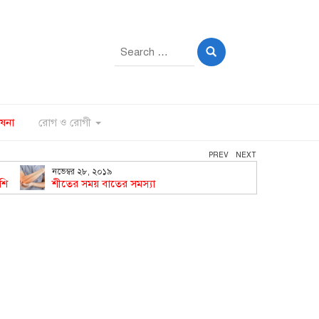
Search
for:
ষনা
রোগ ও রোগী
PREV
NEXT
নভেম্বর ২৮, ২০১৯
নভেম্বর ২
শি
শীতের সময় বাতের সমস্যা
শিশু ও ব