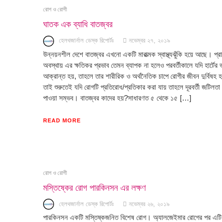
রোগ ও রোগী
ঘাতক এক ব্যাধি বাতজ্বর
হেলথজার্নাল ডেস্ক রিপোর্টঃ
নভেম্বর ২৭, ২০১৯
উন্নয়নশীল দেশে বাতজ্বর এখনো একটি মারাত্মক স্বাস্থ্যঝুঁকি হয়ে আছে। প্
অবস্থায় এর ক্ষতিকর প্রভাব তেমন ব্যাপক না হলেও পরবর্তীকালে যদি হার্টের ভ
আক্রান্ত হয়, তাহলে তার শারীরিক ও অর্থনৈতিক চাপে রোগীর জীবন দুর্বিষহ 
তাই শুরুতেই যদি রোগটি প্রতিরোধ/প্রতিকার করা যায় তাহলে দূরবর্তী জটিলতা 
পাওয়া সম্ভব। বাতজ্বর কাদের হয়?সাধারণত ৫ থেকে ১৫ […]
READ MORE
রোগ ও রোগী
মস্তিষ্কের রোগ পারকিনসন এর লক্ষণ
হেলথজার্নাল ডেস্ক রিপোর্টঃ
নভেম্বর ২৬, ২০১৯
পারকিনসন একটি মস্তিষ্কজনিত বিশেষ রোগ। অ্যালজেইমার রোগের পর এটি দ