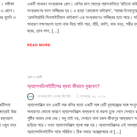
। সমীক্ষা
একটি সাধারণ সংক্রামক রোগ। বেশির ভাগ ক্ষেত্রে শ্বাসনালিতে ‘রাইনো ভা
েন এ রোগে।
সংক্রমণের ফলে সর্দিজ্বর হয়। এ ছাড়া ‘কোরোনা ভাইরাস’, ‘প্যারা-ইনফ্লুয়ে
ের থুতনি ও
‘রেসপিরেটরি সিনসাইটিয়াল ভাইরাস’-এর সংক্রমণেও সর্দিজ্বর হতে পারে। সর্
সাধারণ লক্ষণগুলো হলো নাক দিয়ে পানি পড়া, হাঁচি, কাশি, নাক বন্ধ, শরীর ব্
জ্বর, চোখ লাল, […]
READ MORE
রোগ ও রোগী
অ্যাপেনডিসাইটিসের ব্যথা কীভাবে বুঝবেন?
হেলথজার্নাল ডেস্ক রিপোর্টঃ
নভেম্বর ২৬, ২০১৯
 জটিলতা
অ্যাপেনডিক্স হল একটি সরু থলির মতো একটি অঙ্গ যেটি বৃহদান্ত্রের সঙ্গে সংয
ত্রেই উচ্চ
সাধারণত কোনো কারণে অ্যাপেনডিক্সে খাদ্যকণা বা ময়লা ঢুকে গেলে সেখানে
চ রক্তচাপ
পুষ্টির অভাব দেখা দেয়। শুধু তাই নয়, সেখানে নানা রকম জীবাণুর আক্রমণে 
 ওষুধ বন্ধ
ছড়িয়ে পড়ে। তখন অ্যাপেনডিক্সে ব্যথা শুরু হয়। অ্যাপেনডিক্সের এই সমস্যা
অ্যাপেনডিসাইটিস নামে পরিচিত। ঠিক সময়ে অস্ত্রোপচার না […]