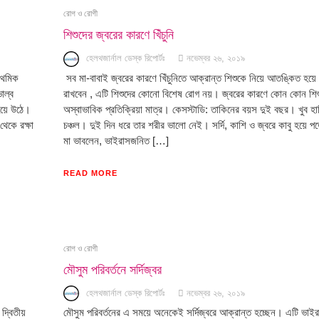
রোগ ও রোগী
শিশুদের জ্বরের কারণে খিঁচুনি
হেলথজার্নাল ডেস্ক রিপোর্টঃ
নভেম্বর ২৬, ২০১৯
রাথমিক
সব মা-বাবাই জ্বরের কারণে খিঁচুনিতে আক্রান্ত শিশুকে নিয়ে আতঙ্কিত হয়
াল্ব
রাখবেন , এটি শিশুদের কোনো বিশেষ রোগ নয়। জ্বরের কারণে কোন কোন শিশ
হয়ে উঠে।
অস্বাভাবিক প্রতিক্রিয়া মাত্র। কেসস্টাডি: তাকিনের বয়স দুই বছর। খুব হা
থেকে রক্ষা
চঞ্চল। দুই দিন ধরে তার শরীর ভালো নেই। সর্দি, কাশি ও জ্বরে কাবু হয়ে পড
মা ভাবলেন, ভাইরাসজনিত […]
READ MORE
রোগ ও রোগী
মৌসুম পরিবর্তনে সর্দিজ্বর
হেলথজার্নাল ডেস্ক রিপোর্টঃ
নভেম্বর ২৬, ২০১৯
্বিতীয়
মৌসুম পরিবর্তনের এ সময়ে অনেকেই সর্দিজ্বরে আক্রান্ত হচ্ছেন। এটি ভা