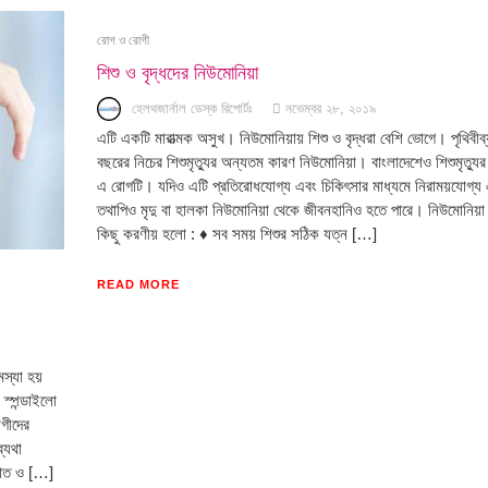
রোগ ও রোগী
শিশু ও বৃদ্ধদের নিউমোনিয়া
হেলথজার্নাল ডেস্ক রিপোর্টঃ
নভেম্বর ২৮, ২০১৯
এটি একটি মারাত্মক অসুখ। নিউমোনিয়ায় শিশু ও বৃদ্ধরা বেশি ভোগে। পৃথিবীব্য
বছরের নিচের শিশুমৃত্যুর অন্যতম কারণ নিউমোনিয়া। বাংলাদেশেও শিশুমৃত্যুর
এ রোগটি। যদিও এটি প্রতিরোধযোগ্য এবং চিকিৎসার মাধ্যমে নিরাময়যোগ্য
তথাপিও মৃদু বা হালকা নিউমোনিয়া থেকে জীবনহানিও হতে পারে। নিউমোনিয়া 
কিছু করণীয় হলো : ♦ সব সময় শিশুর সঠিক যত্ন […]
READ MORE
মস্যা হয়
স্পন্ডাইলো
োগীদের
্যথা
হাত ও […]