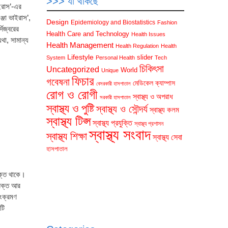
>>> যা থাকছে
ইরাস’-এর
ঞ্জা ভাইরাস’,
Design
Epidemiology and Biostatistics
Fashion
দিজ্বরের
Health Care and Technology
Health Issues
যথা, সামান্য
Health Management
Health Regulation
Health
Lifestyle
slider
System
Personal Health
Tech
চিকিৎসা
Uncategorized
World
Unique
ফিচার
গবেষনা
মেডিকেল ক্যাম্পাস
বেসরকারী হাসপাতাল
রোগ ও রোগী
স্বাস্থ্য ও অপরাধ
সরকারী হাসপাতাল
স্বাস্থ্য ও পুষ্টি
স্বাস্থ্য ও সৌন্দর্য
স্বাস্থ্য কলম
স্বাস্থ্য টিপ্স
স্বাস্থ্য প্রযুক্তি
স্বাস্থ্য প্রশাসন
স্বাস্থ্য সংবাদ
স্বাস্থ্য শিক্ষা
স্বাস্থ্য সেবা
হাসপাতাল
ুক্ত থাকে।
 রক্ত আর
সংক্রমণ
টি