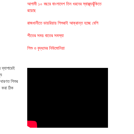
আগামী ১০ বছরে বাংলাদেশ তিন ধরনের স্বাস্থ্যঝুঁকিতে
রয়েছে
রাজধানীতে ডায়রিয়ায় শিশুরাই আক্রান্ত হচ্ছে বেশি
শীতের সময় বাতের সমস্যা
শিশু ও বৃদ্ধদের নিউমোনিয়া
 ব্যাপারেই
্য
াধারণত শিশুর
য় করা ঠিক