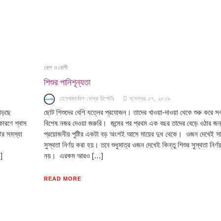
রোগ ও রোগী
শিশুর পানিশূন্যতা
হেলথজার্নাল ডেস্ক রিপোর্টঃ
নভেম্বর ২৭, ২০১৯
াড়ছে
ছোট শিশুদের বেশি যত্নের প্রযোজন। তাদের খাওয়া-দাওয়া থেকে শুরু করে সব
কারণে শ্বাস
বিশেষ নজর দেওয়া জরুরি। জন্মের পর প্রথম এক বছর তাদের বেড়ে ওঠার জন
টের সমস্যা
প্রয়োজনীয় পুষ্টির একটা বড় অংশই আসে মায়ের দুধ থেকে। ওজন দেখেই স
সুস্থতা নির্ণয় করা হয়। তবে শুধুমাত্র ওজন দেখেই কিন্তু শিশুর সুস্থতা নির্ণ
]
নয়। এরকম আরও […]
READ MORE