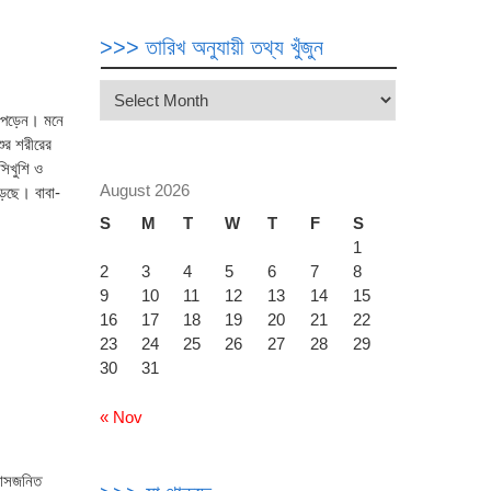
>>> তারিখ অনুযায়ী তথ্য খুঁজুন
>>>
তারিখ
ে পড়েন। মনে
অনুযায়ী
ুর শরীরের
তথ্য
সিখুশি ও
খুঁজুন
August 2026
়েছে। বাবা-
S
M
T
W
T
F
S
1
2
3
4
5
6
7
8
9
10
11
12
13
14
15
16
17
18
19
20
21
22
23
24
25
26
27
28
29
30
31
« Nov
ইরাসজনিত