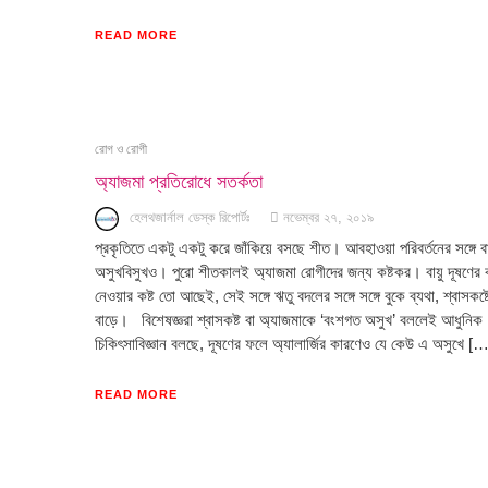
READ MORE
রোগ ও রোগী
অ্যাজমা প্রতিরোধে সতর্কতা
হেলথজার্নাল ডেস্ক রিপোর্টঃ
নভেম্বর ২৭, ২০১৯
প্রকৃতিতে একটু একটু করে জাঁকিয়ে বসছে শীত। আবহাওয়া পরিবর্তনের সঙ্গে ব
অসুখবিসুখও। পুরো শীতকালই অ্যাজমা রোগীদের জন্য কষ্টকর। বায়ু দূষণের 
নেওয়ার কষ্ট তো আছেই, সেই সঙ্গে ঋতু বদলের সঙ্গে সঙ্গে বুকে ব্যথা, শ্বাসকষ্
বাড়ে। বিশেষজ্ঞরা শ্বাসকষ্ট বা অ্যাজমাকে ‘বংশগত অসুখ’ বললেই আধুনিক
চিকিৎসাবিজ্ঞান বলছে, দূষণের ফলে অ্যালার্জির কারণেও যে কেউ এ অসুখে […
READ MORE