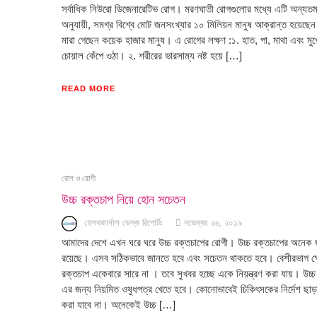
সর্বাধিক নিউরো ডিজেনারেটিভ রোগ। মরণঘাতী রোগগুলোর মধ্যে এটি অন্যতম
অনুযায়ী, সমগ্র বিশ্বে মোট জনসংখ্যার ১০ মিলিয়ন মানুষ আক্রান্ত হয়েছ
মারা গেছেন কয়েক হাজার মানুষ। এ রোগের লক্ষণ :১. হাত, পা, মাথা এবং মুখ
চোয়াল কেঁপে ওঠা। ২. শরীরের ভারসাম্য নষ্ট হয়ে […]
READ MORE
রোগ ও রোগী
উচ্চ রক্তচাপ নিয়ে হোন সচেতন
হেলথজার্নাল ডেস্ক রিপোর্টঃ
নভেম্বর ২৬, ২০১৯
আমাদের দেশে এখন ঘরে ঘরে উচ্চ রক্তচাপের রোগী। উচ্চ রক্তচাপের অনেক
রয়েছে। এসব সঠিকভাবে জানতে হবে এবং সচেতন থাকতে হবে। বেশীরভাগ ক্ষে
রক্তচাপ একেবারে সারে না । তবে সুখবর হচ্ছে একে নিয়ন্ত্রণ করা যায়। উচ্
এর জন্য নিয়মিত ওষুধপত্র খেতে হবে। কোনোভাবেই চিকিৎসকের নির্দেশ ছাড়া
করা যাবে না। অনেকেই উচ্চ […]