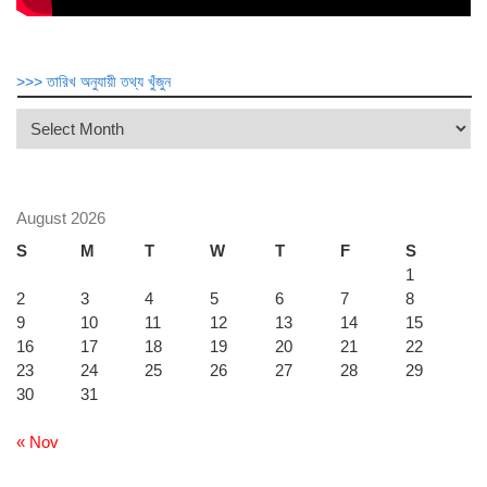
>>> তারিখ অনুযায়ী তথ্য খুঁজুন
>>>
তারিখ
অনুযায়ী
তথ্য
খুঁজুন
August 2026
S
M
T
W
T
F
S
1
2
3
4
5
6
7
8
9
10
11
12
13
14
15
16
17
18
19
20
21
22
23
24
25
26
27
28
29
30
31
« Nov