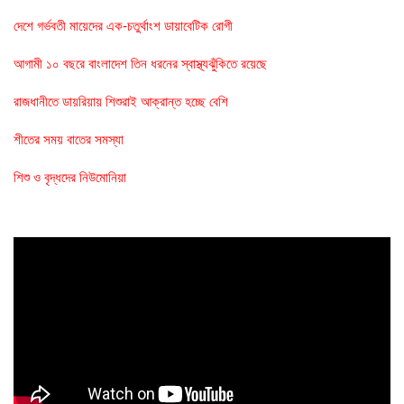
দেশে গর্ভবতী মায়েদের এক-চতুর্থাংশ ডায়াবেটিক রোগী
আগামী ১০ বছরে বাংলাদেশ তিন ধরনের স্বাস্থ্যঝুঁকিতে রয়েছে
রাজধানীতে ডায়রিয়ায় শিশুরাই আক্রান্ত হচ্ছে বেশি
শীতের সময় বাতের সমস্যা
শিশু ও বৃদ্ধদের নিউমোনিয়া