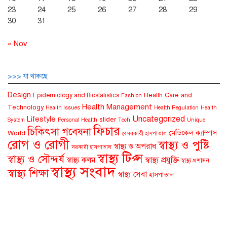
23
24
25
26
27
28
29
30
31
« Nov
>>> যা থাকছে
Design
Health Care and
Epidemiology and Biostatistics
Fashion
Health Management
Technology
Health Issues
Health Regulation
Health
Uncategorized
Lifestyle
slider
System
Personal Health
Tech
Unique
ফিচার
চিকিৎসা গবেষনা
মেডিকেল ক্যাম্পাস
World
বেসরকারী হাসপাতাল
রোগ ও রোগী
স্বাস্থ্য ও পুষ্টি
স্বাস্থ্য ও অপরাধ
সরকারী হাসপাতাল
স্বাস্থ্য টিপ্স
স্বাস্থ্য ও সৌন্দর্য
স্বাস্থ্য কলম
স্বাস্থ্য প্রযুক্তি
স্বাস্থ্য প্রশাসন
স্বাস্থ্য সংবাদ
স্বাস্থ্য শিক্ষা
স্বাস্থ্য সেবা
হাসপাতাল