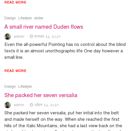
READ MORE
Design
Lifestyle
slider
A small river named Duden flows
admin
নভেম্বর ২১, ২০১৭
Even the all-powerful Pointing has no control about the blind
texts it is an almost unorthographic life One day however a
small line.
READ MORE
Design
Lifestyle
She packed her seven versalia
admin
এপ্রিল ২১, ২০১৭
She packed her seven versalia, put her initial into the belt
and made herself on the way. When she reached the first
hills of the Italic Mountains, she had a last view back on the