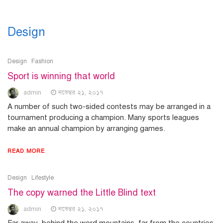
Design
Design
Fashion
Sport is winning that world
admin
নভেম্বর ২১, ২০১৭
A number of such two-sided contests may be arranged in a
tournament producing a champion. Many sports leagues
make an annual champion by arranging games.
READ MORE
Design
Lifestyle
The copy warned the Little Blind text
admin
নভেম্বর ২১, ২০১৭
Far away, behind the word mountains, far from the countries