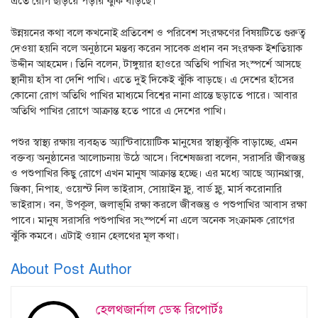
এতে রোগ ছড়িয়ে পড়ার ঝুঁকি বাড়ছে।
উন্নয়নের কথা বলে কখনোই প্রতিবেশ ও পরিবেশ সংরক্ষণের বিষয়টিতে গুরুত্ব
দেওয়া হয়নি বলে অনুষ্ঠানে মন্তব্য করেন সাবেক প্রধান বন সংরক্ষক ইশতিয়াক
উদ্দীন আহমেদ। তিনি বলেন, টাঙ্গুয়ার হাওরে অতিথি পাখির সংস্পর্শে আসছে
স্থানীয় হাঁস বা দেশি পাখি। এতে দুই দিকেই ঝুঁকি বাড়ছে। এ দেশের হাঁসের
কোনো রোগ অতিথি পাখির মাধ্যমে বিশ্বের নানা প্রান্তে ছড়াতে পারে। আবার
অতিথি পাখির রোগে আক্রান্ত হতে পারে এ দেশের পাখি।
পশুর স্বাস্থ্য রক্ষায় ব্যবহৃত অ্যান্টিবায়োটিক মানুষের স্বাস্থ্যঝুঁকি বাড়াচ্ছে, এমন
বক্তব্য অনুষ্ঠানের আলোচনায় উঠে আসে। বিশেষজ্ঞরা বলেন, সরাসরি জীবজন্তু
ও পশুপাখির কিছু রোগে এখন মানুষ আক্রান্ত হচ্ছে। এর মধ্যে আছে অ্যানথ্রাক্স,
জিকা, নিপাহ, ওয়েস্ট নিল ভাইরাস, সোয়াইন ফ্লু, বার্ড ফ্লু, মার্স করোনারি
ভাইরাস। বন, উপকূল, জলাভূমি রক্ষা করলে জীবজন্তু ও পশুপাখির আবাস রক্ষা
পাবে। মানুষ সরাসরি পশুপাখির সংস্পর্শে না এলে অনেক সংক্রামক রোগের
ঝুঁকি কমবে। এটাই ওয়ান হেলথের মূল কথা।
About Post Author
হেলথজার্নাল ডেস্ক রিপোর্টঃ