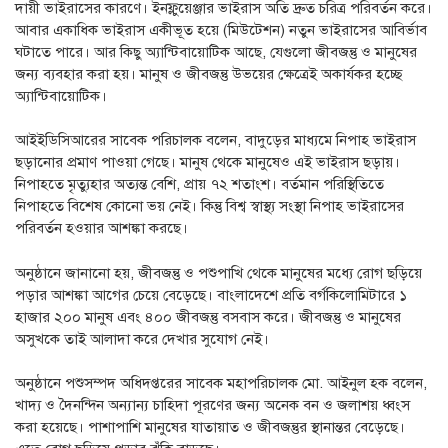
দায়ী ভাইরাসের কারণে। ইনফ্লুয়েঞ্জার ভাইরাস অতি দ্রুত চরিত্র পরিবর্তন করে।
আবার একাধিক ভাইরাস একীভূত হয়ে (মিউটেশন) নতুন ভাইরাসের আবির্ভাব
ঘটাতে পারে। আর কিছু অ্যান্টিবায়োটিক আছে, যেগুলো জীবজন্তু ও মানুষের
জন্য ব্যবহার করা হয়। মানুষ ও জীবজন্তু উভয়ের ক্ষেত্রেই অকার্যকর হচ্ছে
অ্যান্টিবায়োটিক।
আইইডিসিআরের সাবেক পরিচালক বলেন, বাদুড়ের মাধ্যমে নিপাহ ভাইরাস
ছড়ানোর প্রমাণ পাওয়া গেছে। মানুষ থেকে মানুষেও এই ভাইরাস ছড়ায়।
নিপাহতে মৃত্যুহার অত্যন্ত বেশি, প্রায় ৭২ শতাংশ। বর্তমান পরিস্থিতিতে
নিপাহতে বিশেষ কোনো ভয় নেই। কিন্তু বিশ্ব স্বাস্থ্য সংস্থা নিপাহ ভাইরাসের
পরিবর্তন হওয়ার আশঙ্কা করছে।
অনুষ্ঠানে জানানো হয়, জীবজন্তু ও পশুপাখি থেকে মানুষের মধ্যে রোগ ছড়িয়ে
পড়ার আশঙ্কা আগের চেয়ে বেড়েছে। বাংলাদেশে প্রতি বর্গকিলোমিটারে ১
হাজার ২০০ মানুষ এবং ৪০০ জীবজন্তু বসবাস করে। জীবজন্তু ও মানুষের
অসুখকে তাই আলাদা করে দেখার সুযোগ নেই।
অনুষ্ঠানে পশুসম্পদ অধিদপ্তরের সাবেক মহাপরিচালক মো. আইনুল হক বলেন,
খাদ্য ও দৈনন্দিন অন্যান্য চাহিদা পূরণের জন্য অনেক বন ও জলাশয় ধ্বংস
করা হয়েছে। পাশাপাশি মানুষের যাতায়াত ও জীবজন্তুর স্থানান্তর বেড়েছে।