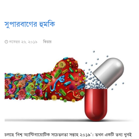
সুপারবাগের হুমকি
নভেম্বর ২৬, ২০১৯
ফিচার
চলছে ‘বিশ্ব অ্যান্টিবায়োটিক সচেতনতা সপ্তাহ ২০১৯’। তখন একটি তথ্য খুবই