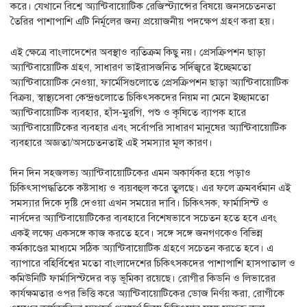
করে। যেখানে বিশ্বে অ্যান্টিবায়োটিক রেজিস্ট্যান্সের বিষয়ে জনসচেতনতা
তৈরির পাশাপাশি এটি নির্মূলের জন্য প্রয়োজনীয় পদক্ষেপ গ্রহণ করা হয়।
এই ক্ষেত্রে বাংলাদেশের অবস্থাও ব্যতিক্রম কিছু নয়। প্রেসক্রিপশন ছাড়া
অ্যান্টিবায়োটিক গ্রহণ, সাধারণ ভাইরাসজনিত সর্দিজ্বরে ইচ্ছেমতো
অ্যান্টিবায়োটিক নেওয়া, ফার্মেসিগুলোতে প্রেসক্রিপশন ছাড়া অ্যান্টিবায়োটিক
বিক্রয়, স্বাস্থ্যসেবা কেন্দ্রগুলোতে চিকিৎসকদের নিয়ম না মেনে ইচ্ছামতো
অ্যান্টিবায়োটিক ব্যবহার, হাঁস-মুরগি, পশু ও কৃষিতে ব্যাপক হারে
অ্যান্টিবায়োটিকের ব্যবহার এবং সর্বোপরি সাধারণ মানুষের অ্যান্টিবায়োটিক
ব্যবহারে অজ্ঞতা/অসচেতনতাই এই সমস্যার মূল কারণ।
দিন দিন সহজলভ্য অ্যান্টিবায়োটিকের এমন অকার্যকর হয়ে পড়াও
চিকিৎসাপদ্ধতিকে কষ্টসাধ্য ও ব্যয়বহুল করে তুলছে। এর ফলে ক্রমবর্ধমান এই
সমস্যার দিকে দৃষ্টি দেওয়া এখন সময়ের দাবি। চিকিৎসক, ফার্মাসিস্ট ও
নার্সদের অ্যান্টিবায়োটিকের ব্যবহারে বিশেষভাবে সচেতন হতে হবে এবং
একই লক্ষ্যে একসঙ্গে কাজ করতে হবে। সঙ্গে সঙ্গে জনগণকেও বিভিন্ন
কর্মকাণ্ডের মাধ্যমে সঠিক অ্যান্টিবায়োটিক গ্রহণে সচেতন করতে হবে। এ
ব্যাপারে বহির্বিশ্বের মতো বাংলাদেশের চিকিৎসকদের পাশাপাশি হাসপাতাল ও
কমিউনিটি ফার্মাসিস্টদের বড় ভূমিকা রয়েছে। রোগীর কিডনি ও লিভারের
কার্যক্ষমতার ওপর ভিত্তি করে অ্যান্টিবায়োটিকের ডোজ নির্ণয় করা, রোগীকে