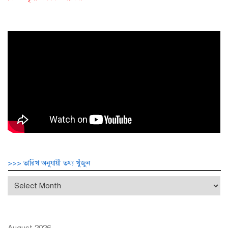
>>> তারিখ অনুযায়ী তথ্য খুঁজুন
>>>
তারিখ
অনুযায়ী
তথ্য
খুঁজুন