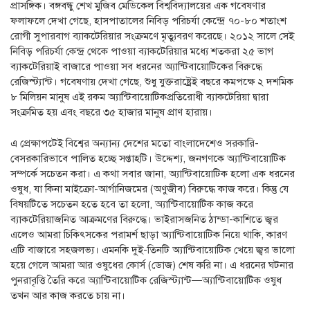
প্রাসঙ্গিক। বঙ্গবন্ধু শেখ মুজিব মেডিকেল বিশ্ববিদ্যালয়ের এক গবেষণার
ফলাফলে দেখা গেছে, হাসপাতালের নিবিড় পরিচর্যা কেন্দ্রে ৭০-৮০ শতাংশ
রোগী সুপারবাগ ব্যাকটেরিয়ার সংক্রমণে মৃত্যুবরণ করেছে। ২০১২ সালে সেই
নিবিড় পরিচর্যা কেন্দ্র থেকে পাওয়া ব্যাকটেরিয়ার মধ্যে শতকরা ২৫ ভাগ
ব্যাকটেরিয়াই বাজারে পাওয়া সব ধরনের অ্যান্টিবায়োটিকের বিরুদ্ধে
রেজিস্ট্যান্ট। গবেষণায় দেখা গেছে, শুধু যুক্তরাষ্ট্রেই বছরে কমপক্ষে ২ দশমিক
৮ মিলিয়ন মানুষ এই রকম অ্যান্টিবায়োটিকপ্রতিরোধী ব্যাকটেরিয়া দ্বারা
সংক্রমিত হয় এবং বছরে ৩৫ হাজার মানুষ প্রাণ হারায়।
এ প্রেক্ষাপটেই বিশ্বের অন্যান্য দেশের মতো বাংলাদেশেও সরকারি-
বেসরকারিভাবে পালিত হচ্ছে সপ্তাহটি। উদ্দেশ্য, জনগণকে অ্যান্টিবায়োটিক
সম্পর্কে সচেতন করা। এ কথা সবার জানা, অ্যান্টিবায়োটিক হলো এক ধরনের
ওষুধ, যা কিনা মাইক্রো-আর্গানিজমের (অণুজীব) বিরুদ্ধে কাজ করে। কিন্তু যে
বিষয়টিতে সচেতন হতে হবে তা হলো, অ্যান্টিবায়োটিক কাজ করে
ব্যাকটেরিয়াজনিত আক্রমণের বিরুদ্ধে। ভাইরাসজনিত ঠান্ডা-কাশিতে জ্বর
এলেও আমরা চিকিৎসকের পরামর্শ ছাড়া অ্যান্টিবায়োটিক নিয়ে থাকি, কারণ
এটি বাজারে সহজলভ্য। এমনকি দুই-তিনটি অ্যান্টিবায়োটিক খেয়ে জ্বর ভালো
হয়ে গেলে আমরা আর ওষুধের কোর্স (ডোজ) শেষ করি না। এ ধরনের ঘটনার
পুনরাবৃত্তি তৈরি করে অ্যান্টিবায়োটিক রেজিস্ট্যান্ট—অ্যান্টিবায়োটিক ওষুধ
তখন আর কাজ করতে চায় না।