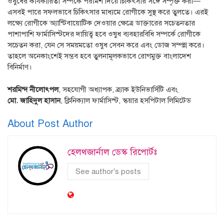
ওষুধের কার্যকারিতা সম্পর্কে পরামর্শ দিয়ে চিকিৎসার সঙ্গে সম্পৃক্ত করা—
এসবই পারে সফলভাবে চিকিৎসার মাধ্যমে রোগীকে সুস্থ করে তুলতে। এরই
লক্ষ্যে রোগীকে অ্যান্টিবায়োটিক দেওয়ার ক্ষেত্রে ডাক্তারের সচেতনতার
পাশাপাশি ফার্মাসিস্টদের দায়িত্ব হবে ওষুধ ব্যবহারবিধি সম্পর্কে রোগীকে
সচেতন করা, যেন সে সময়মতো ওষুধ সেবন করে এবং ডোজ সম্পন্ন করে।
তাহলে অনেকাংশেই সম্ভব হবে তুলনামূলকভাবে রোগমুক্ত বাংলাদেশ
বিনির্মাণ।
শরমিন্দ নীলোৎপল
, সহযোগী অধ্যাপক, ব্র্যাক ইউনিভার্সিটি এবং
মো. জাহিদুল হাসান
, ক্লিনিক্যাল ফার্মাসিস্ট, স্কয়ার হসপিটাল লিমিটেড
About Post Author
হেলথজার্নাল ডেস্ক রিপোর্টঃ
See author's posts