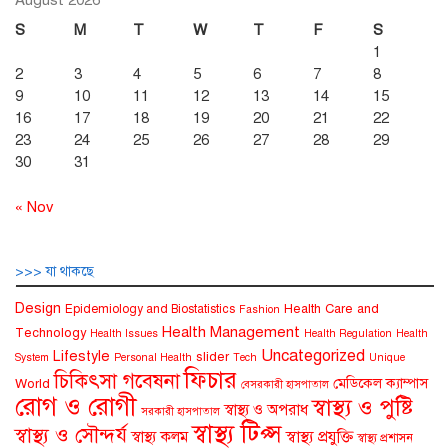
August 2026
S
M
T
W
T
F
S
1
2
3
4
5
6
7
8
9
10
11
12
13
14
15
16
17
18
19
20
21
22
23
24
25
26
27
28
29
30
31
« Nov
>>> যা থাকছে
Design
Health Care and
Epidemiology and Biostatistics
Fashion
Health Management
Technology
Health Issues
Health Regulation
Health
Uncategorized
Lifestyle
slider
System
Personal Health
Tech
Unique
ফিচার
চিকিৎসা গবেষনা
মেডিকেল ক্যাম্পাস
World
বেসরকারী হাসপাতাল
রোগ ও রোগী
স্বাস্থ্য ও পুষ্টি
স্বাস্থ্য ও অপরাধ
সরকারী হাসপাতাল
স্বাস্থ্য টিপ্স
স্বাস্থ্য ও সৌন্দর্য
স্বাস্থ্য কলম
স্বাস্থ্য প্রযুক্তি
স্বাস্থ্য প্রশাসন