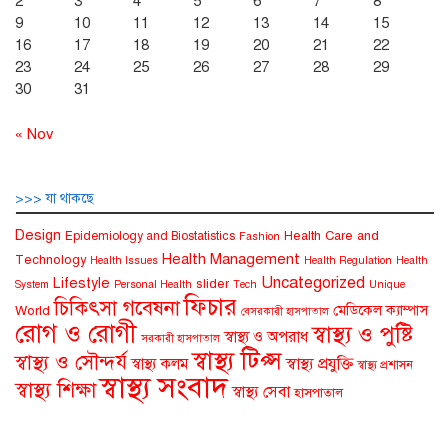
2
3
4
5
6
7
8
9
10
11
12
13
14
15
16
17
18
19
20
21
22
23
24
25
26
27
28
29
30
31
« Nov
>>> যা থাকছে
Design
Health Care and
Epidemiology and Biostatistics
Fashion
Health Management
Technology
Health Issues
Health Regulation
Health
Uncategorized
Lifestyle
slider
System
Personal Health
Tech
Unique
ফিচার
চিকিৎসা গবেষনা
মেডিকেল ক্যাম্পাস
World
বেসরকারী হাসপাতাল
রোগ ও রোগী
স্বাস্থ্য ও পুষ্টি
স্বাস্থ্য ও অপরাধ
সরকারী হাসপাতাল
স্বাস্থ্য টিপ্স
স্বাস্থ্য ও সৌন্দর্য
স্বাস্থ্য কলম
স্বাস্থ্য প্রযুক্তি
স্বাস্থ্য প্রশাসন
স্বাস্থ্য সংবাদ
স্বাস্থ্য শিক্ষা
স্বাস্থ্য সেবা
হাসপাতাল