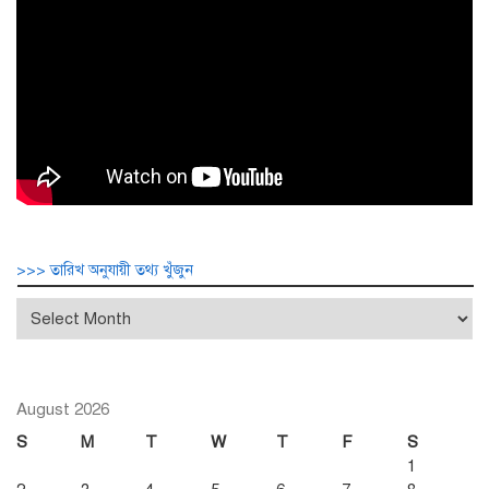
>>> তারিখ অনুযায়ী তথ্য খুঁজুন
>>>
তারিখ
অনুযায়ী
তথ্য
খুঁজুন
August 2026
S
M
T
W
T
F
S
1