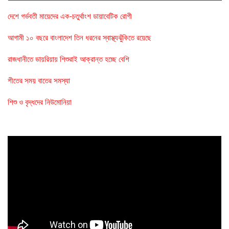
দেশে গর্ভবতী মায়েদের এক-চতুর্থাংশ ডায়াবেটিক রোগী
আগামী ১০ বছরে বাংলাদেশ তিন ধরনের স্বাস্থ্যঝুঁকিতে রয়েছে
রাজধানীতে ডায়রিয়ায় শিশুরাই আক্রান্ত হচ্ছে বেশি
শীতের সময় বাতের সমস্যা
শিশু ও বৃদ্ধদের নিউমোনিয়া