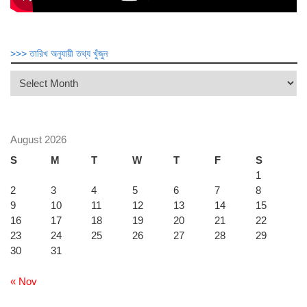
>>> তারিখ অনুযায়ী তথ্য খুঁজুন
>>>
তারিখ
অনুযায়ী
তথ্য
খুঁজুন
August 2026
S
M
T
W
T
F
S
1
2
3
4
5
6
7
8
9
10
11
12
13
14
15
16
17
18
19
20
21
22
23
24
25
26
27
28
29
30
31
« Nov