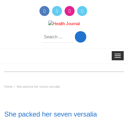
Search
for:
Toggle
navigat
Home
She packed her seven versalia
She packed her seven versalia