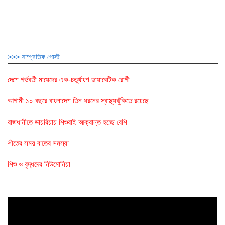
>>> সাম্প্রতিক পোস্ট
দেশে গর্ভবতী মায়েদের এক-চতুর্থাংশ ডায়াবেটিক রোগী
আগামী ১০ বছরে বাংলাদেশ তিন ধরনের স্বাস্থ্যঝুঁকিতে রয়েছে
রাজধানীতে ডায়রিয়ায় শিশুরাই আক্রান্ত হচ্ছে বেশি
শীতের সময় বাতের সমস্যা
শিশু ও বৃদ্ধদের নিউমোনিয়া