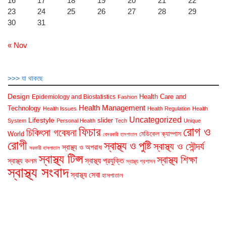
16
17
18
19
20
21
22
23
24
25
26
27
28
29
30
31
« Nov
>>> যা থাকছে
Design
Health Care and
Epidemiology and Biostatistics
Fashion
Health Management
Technology
Health Issues
Health Regulation
Health
Uncategorized
Lifestyle
slider
System
Personal Health
Tech
Unique
রোগ ও
ফিচার
চিকিৎসা গবেষনা
মেডিকেল ক্যাম্পাস
World
বেসরকারী হাসপাতাল
রোগী
স্বাস্থ্য ও পুষ্টি
স্বাস্থ্য ও সৌন্দর্য
স্বাস্থ্য ও অপরাধ
সরকারী হাসপাতাল
স্বাস্থ্য টিপ্স
স্বাস্থ্য শিক্ষা
স্বাস্থ্য প্রযুক্তি
স্বাস্থ্য কলম
স্বাস্থ্য প্রশাসন
স্বাস্থ্য সংবাদ
স্বাস্থ্য সেবা
হাসপাতাল