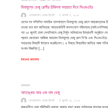
সরকারী হাসপাতাল
স্বাস্থ্য সেবা
হাসপাতাল
বিনামূল্যে ডেঙ্গু রোগীর চিকিৎসা সহায়তা দিবে সিএমএইচ
হেলথজার্নাল ডেস্ক রিপোর্ট
আগস্ট ৪, ২০১৯
দেশের সব সম্মিলিত সামরিক হাসপাতালে বিনামূল্যে ডেঙ্গু রোগে আক্রান্তদের চ
দেওয়া হবে বলে জানিয়েছে আন্তঃবাহিনী জনসংযোগ পরিদপ্তর (আইএসপিআ
গত ২৫ জুলাই ঢাকা সেনানিবাসে ডেঙ্গু নির্মূল অভিযানের উদ্বোধনী অনুষ্ঠানে সে
প্রধান জেনারেল আজিজ আহমেদ বিনামূল্যে ডেঙ্গু রোগ নির্ণয় এবং সিএমএইচে 
সহায়তার বিষয়টি উল্লেখ করেছিলেন। এ বিষয়ে বিস্তারিত জানিয়ে আজ শনিব
সংবাদ বিজ্ঞপ্তি […]
READ MORE
হাসপাতাল
আতঙ্কের আর এক নাম ডেঙ্গু
হেলথজার্নাল ডেস্ক রিপোর্ট
জুলাই ২৫, ২০১৯
রাজধানীতে ডেঙ্গু পরিস্থিতি ভয়াবহ আকার ধারণ করায় সর্বস্তরের মানুষের মধ্