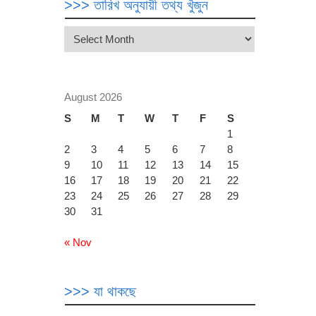
>>> তারিখ অনুযায়ী তথ্য খুঁজুন
>>>
তারিখ
অনুযায়ী
তথ্য
খুঁজুন
August 2026
S
M
T
W
T
F
S
1
2
3
4
5
6
7
8
9
10
11
12
13
14
15
16
17
18
19
20
21
22
23
24
25
26
27
28
29
30
31
« Nov
>>> যা থাকছে