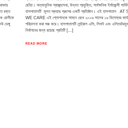
 থাকায়
ছোঁয়া। অত্যাধুনিক স্বাস্থ্যসেবা, উন্নত প্রযুক্তি, সার্বক্ষনিক ইর্মাজেন্সী সার্
িত রক্ত
হাসপাতালটি মূলত স্কয়ার গ্রুপের একটি প্রতিষ্ঠান। এই হাসপাতাল
েক রোগীকে
WE CARE এই শ্লোগানকে সামনে রেখে ২০০৬ সালের ১৬ ডিসেম্বর কার্য
 ডেঙ্গু
পরিচালনা করা শুরু করে। হাসপাতালটি সেন্ট্রাল এসি, লিফট এবং এলিভেটরযু
নির্বাপনের জন্য রয়েছে প্রতিটি […]
READ MORE