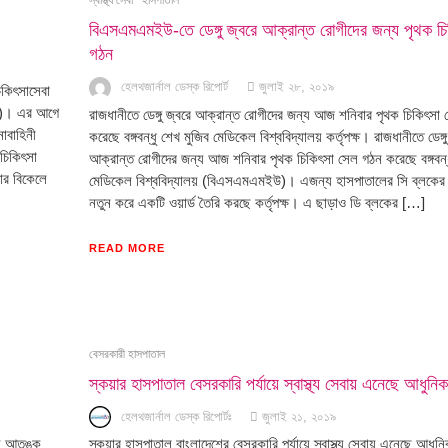
স্বাস্থ্য সেবা
হাসপাতাল
বিএসএমএমইউ-তে ডেঙ্গু জ্বরে আক্রান্ত রোগীদের জন্য পৃথক চ
গঠন
হেলথজার্নাল ডেস্ক রিপোর্ট
জুলাই ২৮, ২০১৯
িকিৎসাসেবা
র)। এর আগে
রাজধানীতে ডেঙ্গু জ্বরে আক্রান্ত রোগীদের জন্য আজ শনিবার পৃথক চিকিৎসা
নাবাহিনী
করেছে বঙ্গবন্ধু শেখ মুজিব মেডিকেল বিশ্ববিদ্যালয় কর্তৃপক্ষ। রাজধানীতে ডেঙ্গু
চিকিৎসা
আক্রান্ত রোগীদের জন্য আজ শনিবার পৃথক চিকিৎসা সেল গঠন করেছে বঙ্গবন্ধ
ার বিকেলে
মেডিকেল বিশ্ববিদ্যালয় (বিএসএমএমইউ)। এজন্য হাসপাতালের সি ব্লকের
নতুন করে একটি ওয়ার্ড তৈরি করছে কর্তৃপক্ষ। এ ছাড়াও ডি ব্লকের […]
READ MORE
বেসরকারী হাসপাতাল
স্কয়ার হাসপাতাল বেসরকারি পর্যায়ে স্বাস্থ্য সেবায় এনেছে আধুনি
হেলথজার্নাল ডেস্ক রিপোর্টঃ
জুলাই ২১, ২০১৯
যে আতঙ্ক
স্কয়ার হাসপাতাল বাংলাদেশের বেসরকারি পর্যায়ে স্বাস্থ্য সেবায় এনেছে আধুন