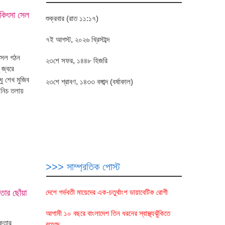
িকিৎসা সেল
শুক্রবার (রাত ১১:১৭)
৭ই আগস্ট, ২০২৬ খ্রিস্টাব্দ
 সেল গঠন
২৩শে সফর, ১৪৪৮ হিজরি
 জ্বরে
ু শেখ মুজিব
২৩শে শ্রাবণ, ১৪৩৩ বঙ্গাব্দ (বর্ষাকাল)
 নিচ তলায়
>>> সাম্প্রতিক পোস্ট
দেশে গর্ভবতী মায়েদের এক-চতুর্থাংশ ডায়াবেটিক রোগী
কতার ছোঁয়া
আগামী ১০ বছরে বাংলাদেশ তিন ধরনের স্বাস্থ্যঝুঁকিতে
িকতার
রয়েছে