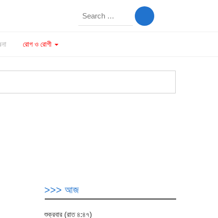
Search
for:
ষনা
রোগ ও রোগী
>>> আজ
শুক্রবার (রাত ৪:৪৭)