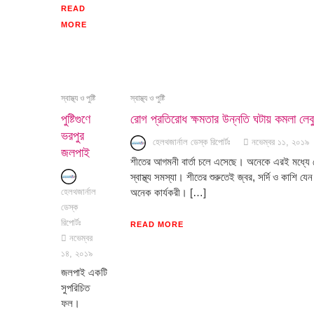
READ
MORE
স্বাস্থ্য ও পুষ্টি
স্বাস্থ্য ও পুষ্টি
পুষ্টিগুণে
রোগ প্রতিরোধ ক্ষমতার উন্নতি ঘটায় কমলা লেবু
ভরপুর
হেলথজার্নাল ডেস্ক রিপোর্টঃ
নভেম্বর ১১, ২০১৯
জলপাই
শীতের আগমনী বার্তা চলে এসেছে। অনেকে এরই মধ্যে লেপ
স্বাস্থ্য সমস্যা। শীতের শুরুতেই জ্বর, সর্দি ও কাশি
হেলথজার্নাল
অনেক কার্যকরী। […]
ডেস্ক
রিপোর্টঃ
READ MORE
নভেম্বর
১৪, ২০১৯
জলপাই একটি
সুপরিচিত
ফল।