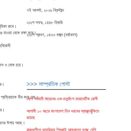
৭ই আগস্ট, ২০২৬ খ্রিস্টাব্দ
২৩শে সফর, ১৪৪৮ হিজরি
ূমিকা রাখে।
 যাওয়া থেকে রক্ষা করে।
২৩শে শ্রাবণ, ১৪৩৩ বঙ্গাব্দ (বর্ষাকাল)
াহবিরোধী
রিনস ও বোক চয়ে।
>>> সাম্প্রতিক পোস্ট
করে।
প্রক্রিয়াকে ধীর করে দেয়।
দেশে গর্ভবতী মায়েদের এক-চতুর্থাংশ ডায়াবেটিক রোগী
করে।
আগামী ১০ বছরে বাংলাদেশ তিন ধরনের স্বাস্থ্যঝুঁকিতে
রয়েছে
 ধরনের উপায় আছে।
রাজধানীতে ডায়রিয়ায় শিশুরাই আক্রান্ত হচ্ছে বেশি