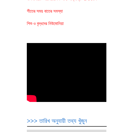
শীতের সময় বাতের সমস্যা
শিশু ও বৃদ্ধদের নিউমোনিয়া
>>> তারিখ অনুযায়ী তথ্য খুঁজুন