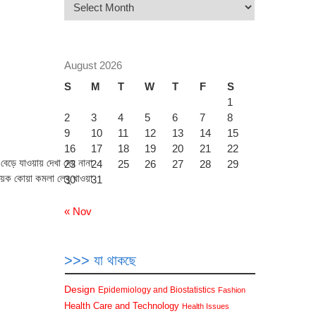
>>>
তারিখ
অনুযায়ী
তথ্য
খুঁজুন
August 2026
S
M
T
W
T
F
S
1
2
3
4
5
6
7
8
9
10
11
12
13
14
15
16
17
18
19
20
21
22
ে যাওয়ায় দেখা দেয় নানা
23
24
25
26
27
28
29
়েক কোয়া কমলা লেবু খাওয়া
30
31
« Nov
>>> যা থাকছে
Design
Epidemiology and Biostatistics
Fashion
Health Care and Technology
Health Issues