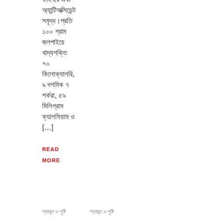
অ্যান্টিঅক্সিডেন্ট
সমৃদ্ধ।প্রতি
১০০ গ্রাম
জলপাইয়ে
খাদ্যশক্তি
৭০
কিলোক্যালরি,
৯ দশমিক ৭
শর্করা, ৫৯
মিলিগ্রাম
ক্যালসিয়াম ও
[…]
READ
MORE
স্বাস্থ্য ও পুষ্টি
স্বাস্থ্য ও পুষ্টি