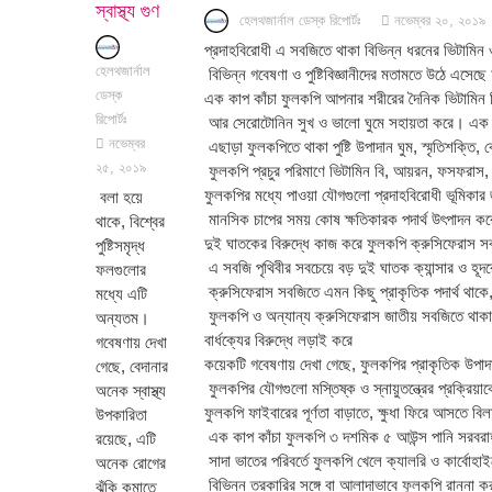
স্বাস্থ্য গুণ
হেলথজার্নাল ডেস্ক রিপোর্টঃ
নভেম্বর ২০, ২০১৯
প্রদাহবিরোধী এ সবজিতে থাকা বিভিন্ন ধরনের ভিটামিন 
হেলথজার্নাল
বিভিন্ন গবেষণা ও পুষ্টিবিজ্ঞানীদের মতামতে উঠে এসেছে ফু
ডেস্ক
এক কাপ কাঁচা ফুলকপি আপনার শরীরের দৈনিক ভিটামিন
রিপোর্টঃ
আর সেরোটোনিন সুখ ও ভালো ঘুমে সহায়তা করে। এক কা
নভেম্বর
এছাড়া ফুলকপিতে থাকা পুষ্টি উপাদান ঘুম, স্মৃতিশক্তি,
২৫, ২০১৯
ফুলকপি প্রচুর পরিমাণে ভিটামিন বি, আয়রন, ফসফরাস, পট
ফুলকপির মধ্যে পাওয়া যৌগগুলো প্রদাহবিরোধী ভূমিকার 
বলা হয়ে
মানসিক চাপের সময় কোষ ক্ষতিকারক পদার্থ উৎপাদন করে,
থাকে, বিশ্বের
দুই ঘাতকের বিরুদ্ধে কাজ করে ফুলকপি ক্রুসিফেরাস সবজ
পুষ্টিসমৃদ্ধ
এ সবজি পৃথিবীর সবচেয়ে বড় দুই ঘাতক ক্যান্সার ও হূ
ফলগুলোর
ক্রুসিফেরাস সবজিতে এমন কিছু প্রাকৃতিক পদার্থ থাকে,
মধ্যে এটি
ফুলকপি ও অন্যান্য ক্রুসিফেরাস জাতীয় সবজিতে থাকা উপা
অন্যতম।
বার্ধক্যের বিরুদ্ধে লড়াই করে
গবেষণায় দেখা
কয়েকটি গবেষণায় দেখা গেছে, ফুলকপির প্রাকৃতিক উপাদ
গেছে, বেদানার
ফুলকপির যৌগগুলো মস্তিষ্ক ও স্নায়ুতন্ত্রের প্রক্রিয়াক
অনেক স্বাস্থ্য
ফুলকপি ফাইবারের পূর্ণতা বাড়াতে, ক্ষুধা ফিরে আসতে বিলম
উপকারিতা
এক কাপ কাঁচা ফুলকপি ৩ দশমিক ৫ আউন্স পানি সরবরাহ
রয়েছে, এটি
সাদা ভাতের পরিবর্তে ফুলকপি খেলে ক্যালরি ও কার্বোহ
অনেক রোগের
বিভিন্ন তরকারির সঙ্গে বা আলাদাভাবে ফুলকপি রান্না ক
ঝুঁকি কমাতে