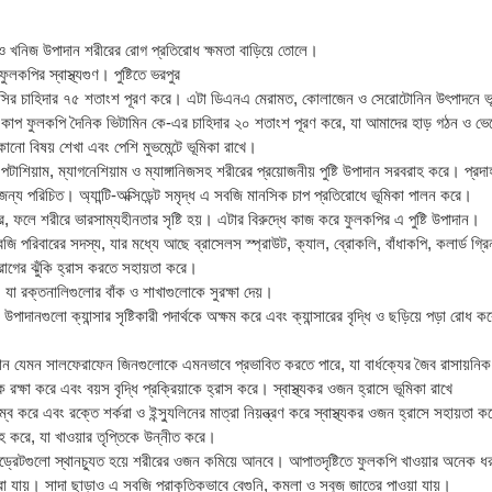
ও খনিজ উপাদান শরীরের রোগ প্রতিরোধ ক্ষমতা বাড়িয়ে তোলে।
লকপির স্বাস্থ্যগুণ। পুষ্টিতে ভরপুর
 সির চাহিদার ৭৫ শতাংশ পূরণ করে। এটা ডিএনএ মেরামত, কোলাজেন ও সেরোটোনিন উৎপাদনে ভ
প ফুলকপি দৈনিক ভিটামিন কে-এর চাহিদার ২০ শতাংশ পূরণ করে, যা আমাদের হাড় গঠন ও ভেঙে
 কোনো বিষয় শেখা এবং পেশি মুভমেন্টে ভূমিকা রাখে।
াশিয়াম, ম্যাগনেশিয়াম ও ম্যাঙ্গানিজসহ শরীরের প্রয়োজনীয় পুষ্টি উপাদান সরবরাহ করে। প্রদ
জন্য পরিচিত। অ্যান্টি-অক্সিডেন্ট সমৃদ্ধ এ সবজি মানসিক চাপ প্রতিরোধে ভূমিকা পালন করে।
 ফলে শরীরে ভারসাম্যহীনতার সৃষ্টি হয়। এটার বিরুদ্ধে কাজ করে ফুলকপির এ পুষ্টি উপাদান।
ি পরিবারের সদস্য, যার মধ্যে আছে ব্রাসেলস স্প্রাউট, ক্যাল, ব্রোকলি, বাঁধাকপি, কলার্ড গ্
দরোগের ঝুঁকি হ্রাস করতে সহায়তা করে।
 যা রক্তনালিগুলোর বাঁক ও শাখাগুলোকে সুরক্ষা দেয়।
দানগুলো ক্যান্সার সৃষ্টিকারী পদার্থকে অক্ষম করে এবং ক্যান্সারের বৃদ্ধি ও ছড়িয়ে পড়া রোধ 
ান যেমন সালফেরাফেন জিনগুলোকে এমনভাবে প্রভাবিত করতে পারে, যা বার্ধক্যের জৈব রাসায়নিক 
ে রক্ষা করে এবং বয়স বৃদ্ধি প্রক্রিয়াকে হ্রাস করে। স্বাস্থ্যকর ওজন হ্রাসে ভূমিকা রাখে
্ব করে এবং রক্তে শর্করা ও ইন্স্যুলিনের মাত্রা নিয়ন্ত্রণ করে স্বাস্থ্যকর ওজন হ্রাসে সহায়তা 
 করে, যা খাওয়ার তৃপ্তিকে উন্নীত করে।
াইড্রেটগুলো স্থানচ্যুত হয়ে শরীরের ওজন কমিয়ে আনবে। আপাতদৃষ্টিতে ফুলকপি খাওয়ার অনেক
রা যায়। সাদা ছাড়াও এ সবজি প্রাকৃতিকভাবে বেগুনি, কমলা ও সবুজ জাতের পাওয়া যায়।