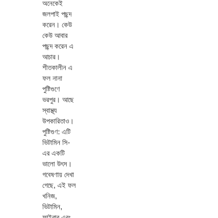
অনেকেই
জলপাই পছন্দ
করেন। কেউ
কেউ আবার
পছন্দ করেন এ
আচার।
শীতকালীন এ
ফল নানা
পুষ্টিগুণে
ভরপুর। আছে
স্বাস্থ্য
উপকারিতাও।
পুষ্টিগুণ: এটি
ভিটামিন সি-
এর একটি
ভালো উৎস।
গবেষণায় দেখা
গেছে, এই ফল
খনিজ,
ভিটামিন,
ফাইবার এবং