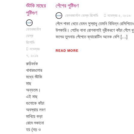
শুঁটকি মাছের
পেঁপের পুষ্টিগুণ
পুষ্টিগুণ
হেলথজার্নাল ডেস্ক রিপোর্টঃ
নভেম্বর ৫, ২০১৯
পেঁপে পাকা খেতে যেমন সুস্বাধু তেমনি বিভিন্ন রেসিপিতে
হেলথজার্নাল
উপকারি। পেটের নানা রোগবালাই দূরীকরণে কাঁচা পেঁপে খ
ডেস্ক
ফলের তুলনায় পেঁপেতে ক্যারোটিন অনেক বেশি […]
রিপোর্টঃ
নভেম্বর
READ MORE
৭, ২০১৯
রুচিবর্ধক
খাবারগুলোর
মধ্যে শুঁটকি
মাছ
অন্যতম।
এই মাছ
গুলোকে কাঁচা
অবস্থায় লবণ
মাখিয়ে কড়া
রোদে শুকানো
হয় (বড় ও