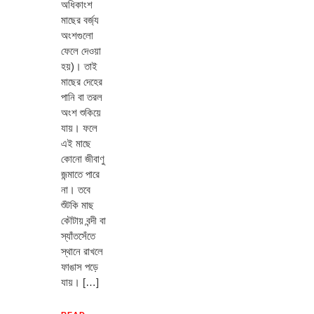
অধিকাংশ
মাছের বর্জ্য
অংশগুলো
ফেলে দেওয়া
হয়)। তাই
মাছের দেহের
পানি বা তরল
অংশ শুকিয়ে
যায়। ফলে
এই মাছে
কোনো জীবাণু
জন্মাতে পারে
না। তবে
শুঁটকি মাছ
কৌটায় বন্দী বা
স্যাঁতসেঁতে
স্থানে রাখলে
ফাঙাস পড়ে
যায়। […]