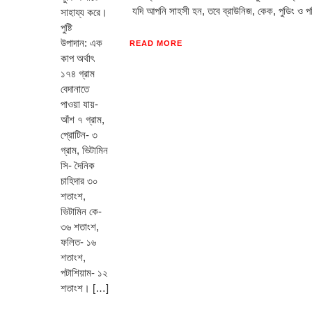
যদি আপনি সাহসী হন, তবে ব্রাউনিজ, কেক, পুডিং ও পনি
সাহায্য করে।
পুষ্টি
উপাদান: এক
READ MORE
কাপ অর্থাৎ
১৭৪ গ্রাম
বেদানাতে
পাওয়া যায়-
আঁশ ৭ গ্রাম,
প্রোটিন- ৩
গ্রাম, ভিটামিন
সি- দৈনিক
চাহিদার ৩০
শতাংশ,
ভিটামিন কে-
৩৬ শতাংশ,
ফলিত- ১৬
শতাংশ,
পটাশিয়াম- ১২
শতাংশ। […]