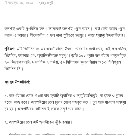
নভেম্বর ১৪, ২০১৯
স্বাস্থ্য ও পুষ্টি
জলপাই একটি সুপরিচিত ফল। অনেকেই জলপাই পছন্দ করেন। কেউ কেউ আবার পছন্দ
করেন এ আচার। শীতকালীন এ ফল নানা পুষ্টিগুণে ভরপুর। আছে স্বাস্থ্য উপকারিতাও।
পুষ্টিগুণ:
এটি ভিটামিন সি-এর একটি ভালো উৎস। গবেষণায় দেখা গেছে, এই ফল খনিজ,
ভিটামিন, ফাইবার এবং অ্যান্টিঅক্সিডেন্ট সমৃদ্ধ।প্রতি ১০০ গ্রাম জলপাইয়ে খাদ্যশক্তি
৭০ কিলোক্যালরি, ৯ দশমিক ৭ শর্করা, ৫৯ মিলিগ্রাম ক্যালসিয়াম ও ১৩ মিলিগ্রাম
ভিটামিন-সি।
স্বাস্থ্য উপকারিতা:
১. জলপাইয়ের তেলে পাওয়া যায় ফ্যাটি অ্যাসিড ও অ্যান্টিঅক্সিডেন্ট, যা ত্বক ও চুলের
যত্নে কাজ করে। জলপাইয়ের তেল চুলের গোড়া মজবুত করে। চুল পড়ে যাওয়ার সমস্যা
দূর হয়। জলপাইয়ের ভিটামিন-ই ত্বকে মসৃণ ভাব আনে।
২. জলপাইয়ের তেল হার্ট অ্যাটাকের ঝুঁকি কমায়।