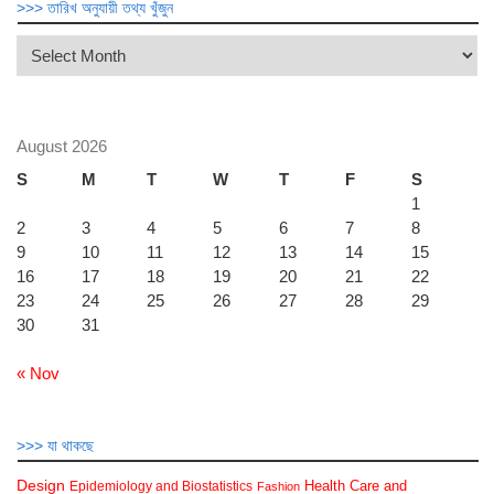
>>> তারিখ অনুযায়ী তথ্য খুঁজুন
>>>
তারিখ
অনুযায়ী
তথ্য
খুঁজুন
August 2026
S
M
T
W
T
F
S
1
2
3
4
5
6
7
8
9
10
11
12
13
14
15
16
17
18
19
20
21
22
23
24
25
26
27
28
29
30
31
« Nov
>>> যা থাকছে
Design
Health Care and
Epidemiology and Biostatistics
Fashion