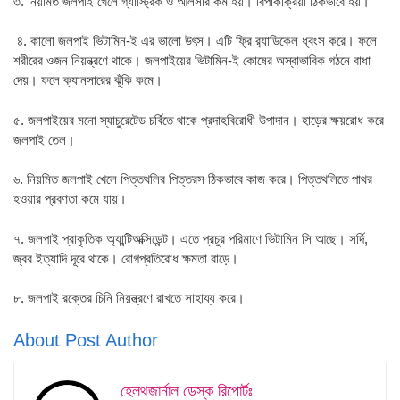
৩. নিয়মিত জলপাই খেলে গ্যাস্ট্রিক ও আলসার কম হয়। বিপাকক্রিয়া ঠিকভাবে হয়।
৪. কালো জলপাই ভিটামিন-ই এর ভালো উৎস। এটি ফ্রি র‌্যাডিকেল ধ্বংস করে। ফলে
শরীরের ওজন নিয়ন্ত্রণে থাকে। জলপাইয়ের ভিটামিন-ই কোষের অস্বাভাবিক গঠনে বাধা
দেয়। ফলে ক্যানসারের ঝুঁকি কমে।
৫. জলপাইয়ের মনো স্যাচুরেটেড চর্বিতে থাকে প্রদাহবিরোধী উপাদান। হাড়ের ক্ষয়রোধ করে
জলপাই তেল।
৬. নিয়মিত জলপাই খেলে পিত্তথলির পিত্তরস ঠিকভাবে কাজ করে। পিত্তথলিতে পাথর
হওয়ার প্রবণতা কমে যায়।
৭. জলপাই প্রাকৃতিক অ্যান্টিঅক্সিডেন্ট। এতে প্রচুর পরিমাণে ভিটামিন সি আছে। সর্দি,
জ্বর ইত্যাদি দূরে থাকে। রোগপ্রতিরোধ ক্ষমতা বাড়ে।
৮. জলপাই রক্তের চিনি নিয়ন্ত্রণে রাখতে সাহায্য করে।
About Post Author
হেলথজার্নাল ডেস্ক রিপোর্টঃ