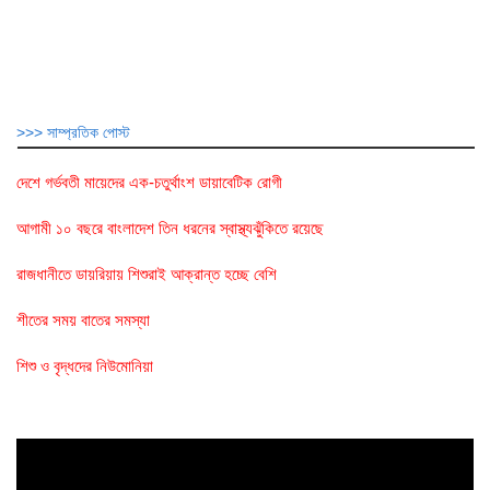
>>> সাম্প্রতিক পোস্ট
দেশে গর্ভবতী মায়েদের এক-চতুর্থাংশ ডায়াবেটিক রোগী
আগামী ১০ বছরে বাংলাদেশ তিন ধরনের স্বাস্থ্যঝুঁকিতে রয়েছে
রাজধানীতে ডায়রিয়ায় শিশুরাই আক্রান্ত হচ্ছে বেশি
শীতের সময় বাতের সমস্যা
শিশু ও বৃদ্ধদের নিউমোনিয়া