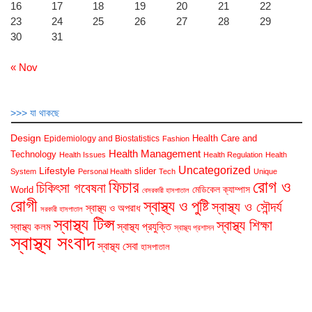
16
17
18
19
20
21
22
23
24
25
26
27
28
29
30
31
« Nov
>>> যা থাকছে
Design
Health Care and
Epidemiology and Biostatistics
Fashion
Health Management
Technology
Health Issues
Health Regulation
Health
Uncategorized
Lifestyle
slider
System
Personal Health
Tech
Unique
রোগ ও
ফিচার
চিকিৎসা গবেষনা
মেডিকেল ক্যাম্পাস
World
বেসরকারী হাসপাতাল
রোগী
স্বাস্থ্য ও পুষ্টি
স্বাস্থ্য ও সৌন্দর্য
স্বাস্থ্য ও অপরাধ
সরকারী হাসপাতাল
স্বাস্থ্য টিপ্স
স্বাস্থ্য শিক্ষা
স্বাস্থ্য প্রযুক্তি
স্বাস্থ্য কলম
স্বাস্থ্য প্রশাসন
স্বাস্থ্য সংবাদ
স্বাস্থ্য সেবা
হাসপাতাল