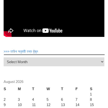
>>> তারিখ অনুযায়ী তথ্য খুঁজুন
>>>
তারিখ
অনুযায়ী
তথ্য
খুঁজুন
August 2026
S
M
T
W
T
F
S
1
2
3
4
5
6
7
8
9
10
11
12
13
14
15