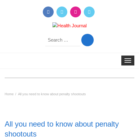
Search
for:
Toggle
navigat
Home
All you need to know about penalty shootouts
All you need to know about penalty
shootouts